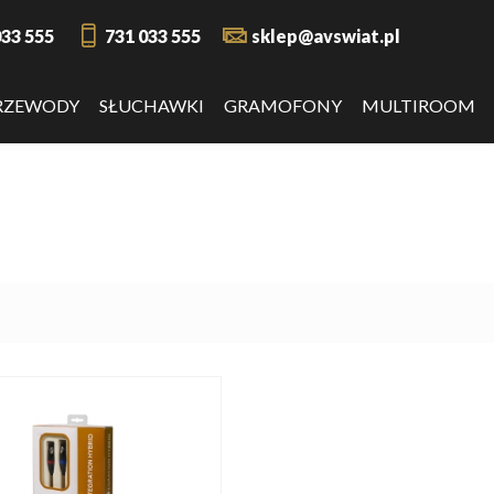
033 555
731 033 555
sklep@avswiat.pl
RZEWODY
SŁUCHAWKI
GRAMOFONY
MULTIROOM