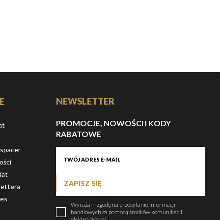
NEWSLETTER
E
PROMOCJE, NOWOŚCI I KODY
at
RABATOWE
 spacer
ości
iat
ZAPISZ SIĘ
ettera
ies
Wyrażam zgodę na przesyłanie informacji
handlowych za pomocą środków komunikacji
elektronicznej