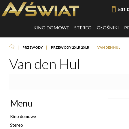
531 
KINO DOMOWE
STEREO
GŁOŚNIKI
P
❘
❘
❘
PRZEWODY
PRZEWODY 2XLR 2XLR
VAN DEN HUL
Van den Hul
Menu
Kino domowe
Stereo