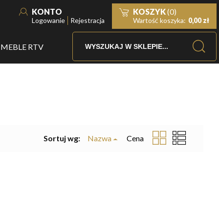
KONTO
KOSZYK
(0)
Logowanie
Rejestracja
Wartość koszyka:
0,00 zł
MEBLE RTV
Sortuj wg:
Nazwa
Cena