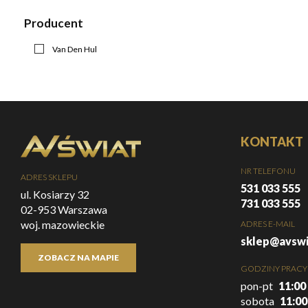
Producent
Van Den Hul
KONTAKT
NR TELEFONU
ADRES SKLEPU
531 033 555
ul. Kosiarzy 32
731 033 555
02-953 Warszawa
woj. mazowieckie
ADRES E-MAIL
sklep@avswi
ZOBACZ NA MAPIE
GODZINY PRACY
pon-pt
11:00 
sobota
11:00