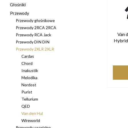
Głośniki
Przewody
Przewody głośnikowe
Przewody 2RCA 2RCA
Van d
Przewody RCA Jack
Hybrid
Przewody DIN DIN
Przewody 2XLR 2XLR
Cardas
Chord
Inakustik
Melodika
Nordost
Purist
Tellurium
QED
Van den Hul
Wireworld
Przewody coaxialne