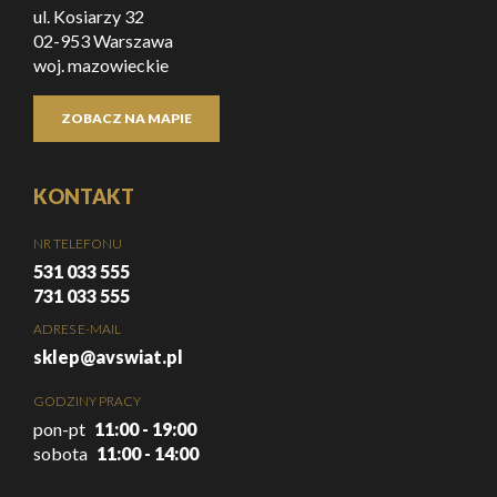
ul. Kosiarzy 32
02-953 Warszawa
woj. mazowieckie
ZOBACZ NA MAPIE
KONTAKT
NR TELEFONU
531 033 555
731 033 555
ADRES E-MAIL
sklep@avswiat.pl
GODZINY PRACY
pon-pt
11:00 - 19:00
sobota
11:00 - 14:00