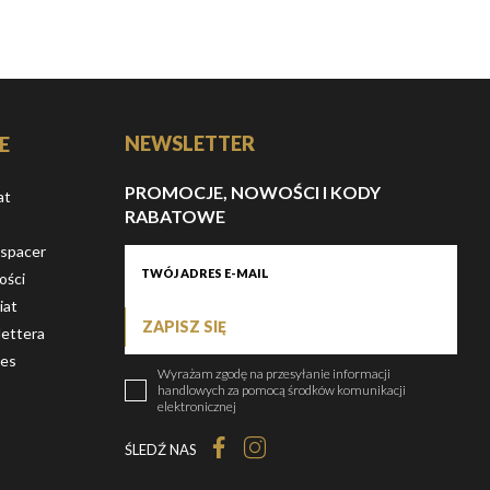
NEWSLETTER
E
PROMOCJE, NOWOŚCI I KODY
at
RABATOWE
 spacer
ości
iat
ZAPISZ SIĘ
ettera
ies
Wyrażam zgodę na przesyłanie informacji
handlowych za pomocą środków komunikacji
elektronicznej
ŚLEDŹ NAS