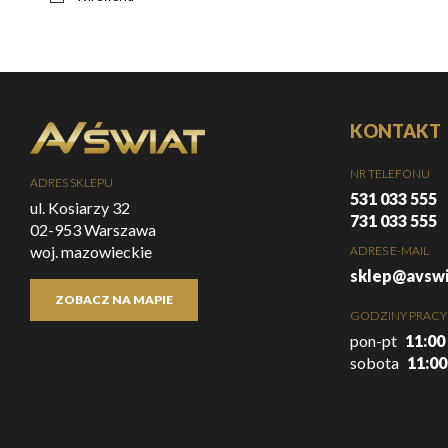
KONTAKT
NR TELEFONU
ADRES SKLEPU
531 033 555
ul. Kosiarzy 32
731 033 555
02-953 Warszawa
woj. mazowieckie
ADRES E-MAIL
sklep@avswi
ZOBACZ NA MAPIE
GODZINY PRACY
pon-pt
11:00 
sobota
11:00