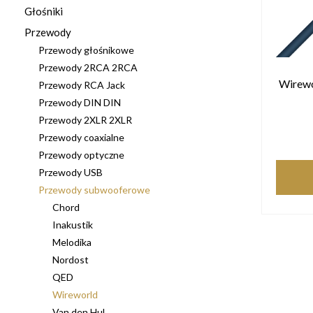
Głośniki
Przewody
Przewody głośnikowe
Przewody 2RCA 2RCA
Wirewo
Przewody RCA Jack
Przewody DIN DIN
Przewody 2XLR 2XLR
Przewody coaxialne
Przewody optyczne
Przewody USB
Przewody subwooferowe
Chord
Inakustik
Melodika
Nordost
QED
Wireworld
Van den Hul