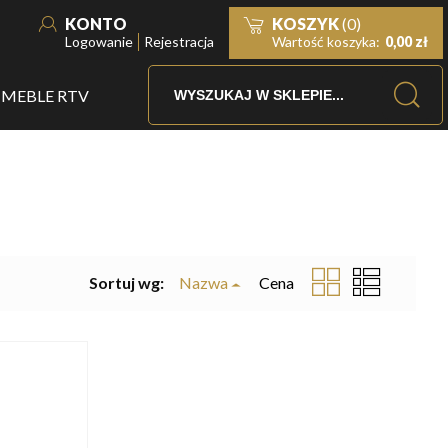
KONTO
KOSZYK
(0)
Logowanie
Rejestracja
Wartość koszyka:
0,00 zł
MEBLE RTV
Sortuj wg:
Nazwa
Cena