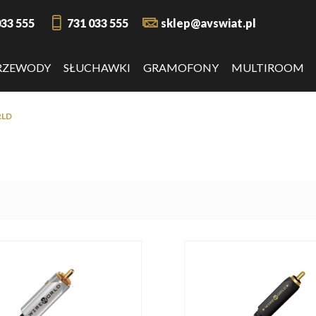
033 555
731 033 555
sklep@avswiat.pl
RZEWODY
SŁUCHAWKI
GRAMOFONY
MULTIROOM
LD