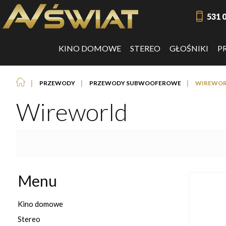
531 
KINO DOMOWE
STEREO
GŁOŚNIKI
P
❘
❘
❘
PRZEWODY
PRZEWODY SUBWOOFEROWE
WIREWOR
Wireworld
Menu
Kino domowe
Stereo