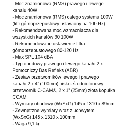
- Moc znamionowa (RMS) prawego i lewego
kanału 40W
- Moc znamionowa (RMS) całego systemu 100W
(filtr górnoprzepustowy ustawiony na 100 Hz)
- Rekomendowana moc wzmacniacza dla
wszystkich kanałów 30 100W
- Rekomendowane ustawienie filtra
górnoprzepustowego 80-120 Hz
- Max SPL 104 dBA
- Typ obudowy prawego i lewego kanału 2 x
Pomocniczy Bas Refleks (ABR)
- Zestaw przetworników lewego i prawego
kanału 2 x 4” (100mm) nisko- średniotonowy
przetwornik C-CAM®, 2 x 1” (25mm) złota kopułka
CCAM
- Wymiary obudowy (WxSxG) 145 x 1310 x 89mm
- Zewnętrzne wymiary wraz z uchwytem
(WxSxG) 145 x 1310 x 100mm
- Waga 9,1 kg