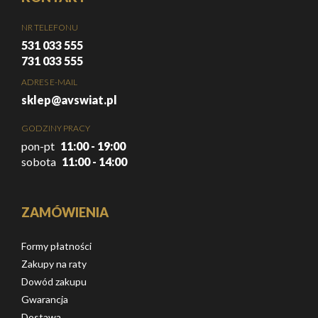
NR TELEFONU
531 033 555
731 033 555
ADRES E-MAIL
sklep@avswiat.pl
GODZINY PRACY
pon-pt
11:00 - 19:00
sobota
11:00 - 14:00
ZAMÓWIENIA
Formy płatności
Zakupy na raty
Dowód zakupu
Gwarancja
Dostawa