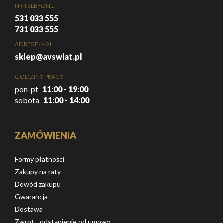
NR TELEFONU
531 033 555
731 033 555
ADRES E-MAIL
sklep@avswiat.pl
GODZINY PRACY
pon-pt
11:00 - 19:00
sobota
11:00 - 14:00
ZAMÓWIENIA
Formy płatności
Zakupy na raty
Dowód zakupu
Gwarancja
Dostawa
Zwrot - odstąpienie od umowy