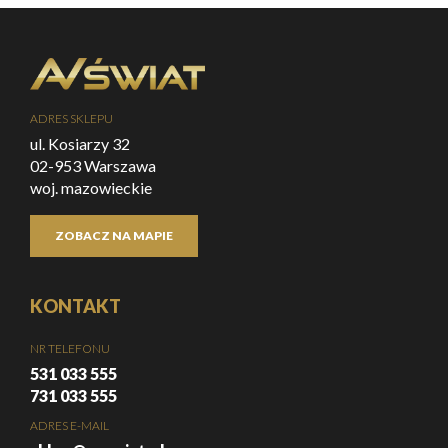
ADRES SKLEPU
ul. Kosiarzy 32
02-953 Warszawa
woj. mazowieckie
ZOBACZ NA MAPIE
KONTAKT
NR TELEFONU
531 033 555
731 033 555
ADRES E-MAIL