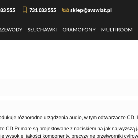
033 555
731 033 555
sklep@avswiat.pl
RZEWODY
SŁUCHAWKI
GRAMOFONY
MULTIROOM
odukuje różnorodne urządzenia audio, w tym odtwarzacze CD, k
e CD Primare są projektowane z naciskiem na jak najwyższą ja
je wysokiej jakości komponenty, precyzyjne przetworniki cyfr