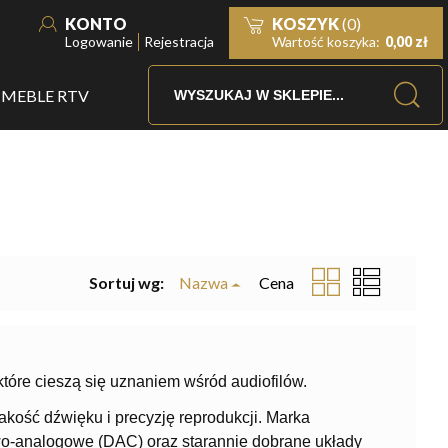
KONTO
KOSZYK
(0)
Logowanie
Rejestracja
Wartość koszyka:
0,00 zł
MEBLE RTV
Sortuj wg:
Nazwa
Cena
tóre cieszą się uznaniem wśród audiofilów.
kość dźwięku i precyzję reprodukcji. Marka
owo-analogowe (DAC) oraz starannie dobrane układy