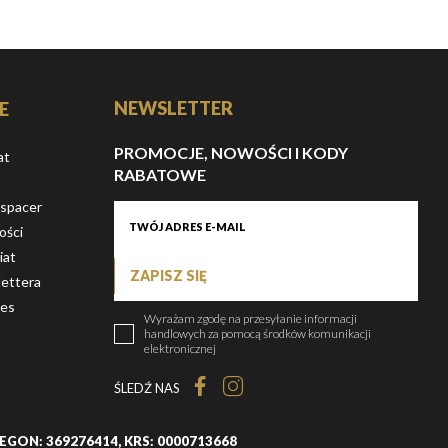
NEWSLETTER
E
PROMOCJE, NOWOŚCI I KODY
at
RABATOWE
 spacer
ości
iat
ZAPISZ SIĘ
ettera
ies
Wyrażam zgodę na przesyłanie informacji
handlowych za pomocą środków komunikacji
elektronicznej
ŚLEDŹ NAS
, REGON: 369276414, KRS: 0000713668