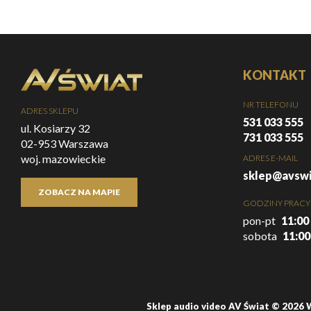
KONTAKT
NR TELEFONU
ADRES SKLEPU
531 033 555
ul. Kosiarzy 32
731 033 555
02-953 Warszawa
woj. mazowieckie
ADRES E-MAIL
sklep@avswi
ZOBACZ NA MAPIE
GODZINY PRACY
pon-pt
11:00 
sobota
11:00
Sklep audio video AV Świat © 2026 