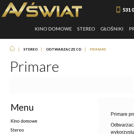
531 
KINO DOMOWE
STEREO
GŁOŚNIKI
P
❘
❘
❘
STEREO
ODTWARZACZE CD
PRIMARE
Primare
Menu
Primare pr
Kino domowe
Odtwarzacz
Stereo
wykorzystu