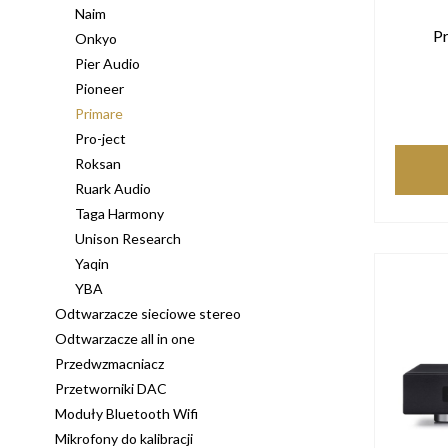
Naim
P
Onkyo
Pier Audio
Pioneer
Primare
Pro-ject
Roksan
Ruark Audio
Taga Harmony
Unison Research
Yaqin
YBA
Odtwarzacze sieciowe stereo
Odtwarzacze all in one
Przedwzmacniacz
Przetworniki DAC
Moduły Bluetooth Wifi
Mikrofony do kalibracji