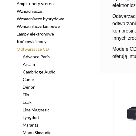
Amplitunery stereo
elektronic
Wzmacniacze
Odtwarzacz
Wzmacniacze hybrydowe
odtwarzani
Wzmacniacze lampowe
kompresji 
Lampy elektronowe
innych źród
Końcówki mocy
Odtwarzacze CD
Modele CD 
oferują int
Advance Paris
Arcam
Cambridge Audio
Canor
Denon
Fiio
Leak
Line Magnetic
Lyngdorf
Marantz
Moon Simaudio