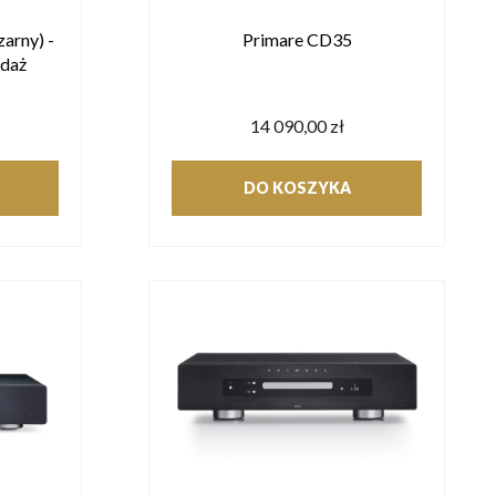
arny) -
Primare CD35
daż
14 090,00 zł
DO KOSZYKA