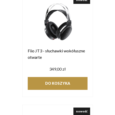
Fiio JT3 - słuchawki wokółuszne
otwarte
349,00 zł
DO KOSZYKA
nowość