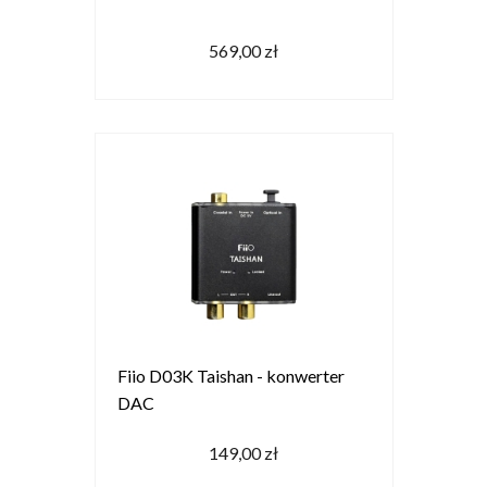
569,00 zł
Fiio D03K Taishan - konwerter
DAC
149,00 zł