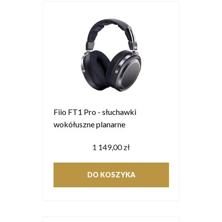
Fiio FT1 Pro - słuchawki
wokółuszne planarne
1 149,00 zł
DO KOSZYKA