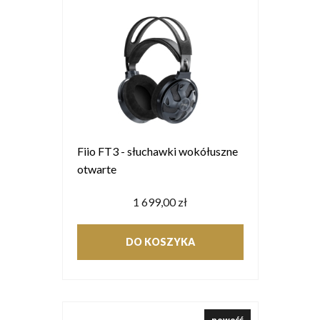
Fiio FT3 - słuchawki wokółuszne
otwarte
1 699,00 zł
DO KOSZYKA
nowość