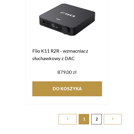
Fiio K11 R2R - wzmacniacz
słuchawkowy z DAC
879,00 zł
DO KOSZYKA
1
2