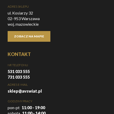
ADRES SKLEPU
ul. Kosiarzy 32
02-953 Warszawa
woj. mazowieckie
ZOBACZ NA MAPIE
KONTAKT
NR TELEFONU
531 033 555
731 033 555
ADRES E-MAIL
sklep@avswiat.pl
GODZINY PRACY
pon-pt
11:00 - 19:00
sobota
11:00 - 14:00