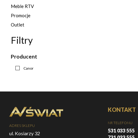
Meble RTV
Promocje
Outlet
Filtry
Producent
Canor
KONTAKT
NR TELEFONU
ADRES SKLEPU
531 033 555
ul. Kosiarzy 32
731 033 555