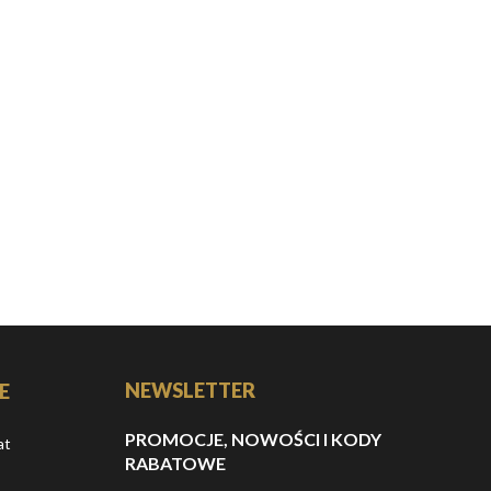
NEWSLETTER
E
PROMOCJE, NOWOŚCI I KODY
at
RABATOWE