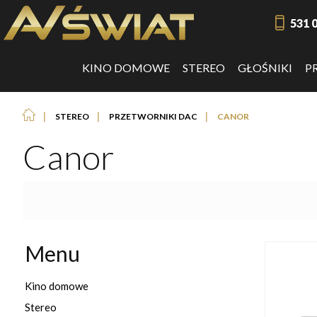
531 
KINO DOMOWE
STEREO
GŁOŚNIKI
P
❘
❘
❘
STEREO
PRZETWORNIKI DAC
CANOR
Canor
Menu
Kino domowe
Stereo