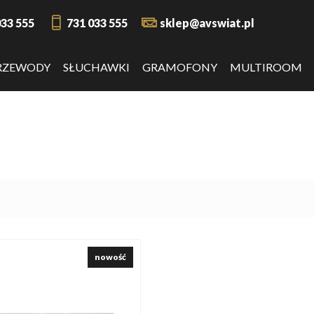
033 555
731 033 555
sklep@avswiat.pl
RZEWODY
SŁUCHAWKI
GRAMOFONY
MULTIROOM
nowość