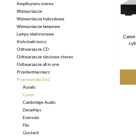
Amplitunery stereo
Wzmacniacze
Wzmacniacze hybrydowe
Wzmacniacze lampowe
Lampy elektronowe
Canor
Końcówki mocy
cy
Odtwarzacze CD
Odtwarzacze sieciowe stereo
Odtwarzacze all in one
Przedwzmacniacz
Przetworniki DAC
Auralic
Canor
Cambridge Audio
Denafrips
Eversolo
Fiio
Gustard