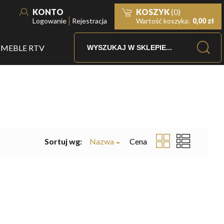
KONTO
KOSZYK
(0)
Logowanie
Rejestracja
Wartość koszyka:
0,00 zł
MEBLE RTV
Sortuj wg:
Nazwa
Cena