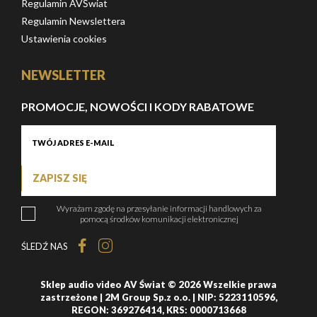
Regulamin AVŚwiat
Regulamin Newslettera
Ustawienia cookies
NEWSLETTER
PROMOCJE, NOWOŚCI I KODY RABATOWE
ZAPISZ SIĘ
Wyrażam zgodę na przesyłanie informacji handlowych za
pomocą środków komunikacji elektronicznej
ŚLEDŹ NAS
Sklep audio video AV Świat © 2026 Wszelkie prawa
zastrzeżone | 2M Group Sp.z o.o. | NIP: 5223110596,
REGON: 369276414, KRS: 0000713668