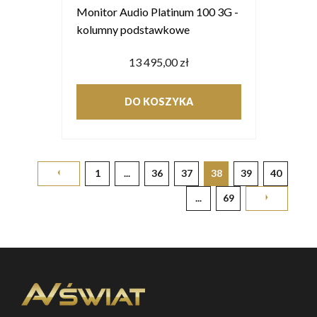
Monitor Audio Platinum 100 3G -
kolumny podstawkowe
13 495,00 zł
DO KOSZYKA
1
...
36
37
38
39
40
...
69