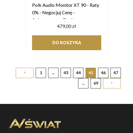
Polk Audio Monitor XT 90 - Raty
0% - Negocjuj Cenę -
Autoryzowany Dealer
479,00 zł
DO KOSZYKA
1
...
43
44
45
46
47
...
69