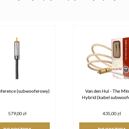
ference (subwooferowy)
Van den Hul - The Min
Hybrid (kabel subwoof
579,00 zł
435,00 zł