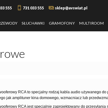
033 555
731 033 555
sklep@avswiat.pl
RZEWODY
SŁUCHAWKI
GRAMOFONY
MULTIROOM
erowe
ooferowy RCA to specjalny rodzaj kabla audio używanego do 
iego jak amplituner kina domowego, wzmacniacz lub przedwzma
ooferowy RCA jest specjalnie zaprojektowany do przesyłania s