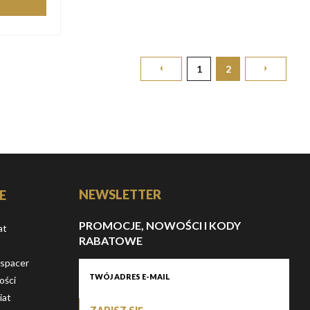
1
2
NEWSLETTER
E
PROMOCJE, NOWOŚCI I KODY
at
RABATOWE
 spacer
ości
iat