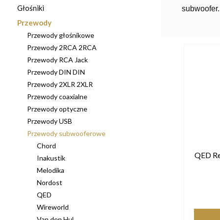
Głośniki
subwoofer.
Przewody
Przewody głośnikowe
Przewody 2RCA 2RCA
Przewody RCA Jack
Przewody DIN DIN
Przewody 2XLR 2XLR
Przewody coaxialne
Przewody optyczne
Przewody USB
Przewody subwooferowe
Chord
QED Re
Inakustik
Melodika
Nordost
QED
Wireworld
Van den Hul