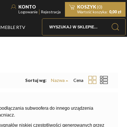
KONTO
KOSZYK
(0)
Logowanie
Rejestracja
Wartość koszyka:
0,00 zł
MEBLE RTV
Sortuj wg:
Nazwa
Cena
podłączania subwoofera do innego urządzenia
cniacz.
ygnałów niskiej częstotliwości generowanych przez