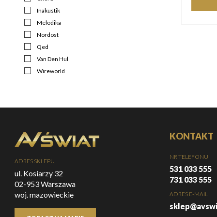
Inakustik
Melodika
Nordost
Qed
Van Den Hul
Wireworld
KONTAKT
NR TELEFONU
ADRES SKLEPU
531 033 555
ul. Kosiarzy 32
731 033 555
02-953 Warszawa
woj. mazowieckie
ADRES E-MAIL
sklep@avswi