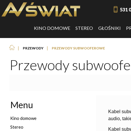
531 
KINO DOMOWE
STEREO
GŁOŚNIKI
P
❘
❘
PRZEWODY
PRZEWODY SUBWOOFEROWE
Przewody subwoof
Menu
Kabel subw
Kino domowe
audio, tak
Stereo
Kabel subw