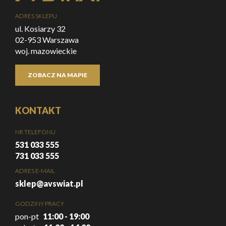
ADRES SKLEPU
ul. Kosiarzy 32
02-953 Warszawa
woj. mazowieckie
ZOBACZ NA MAPIE
KONTAKT
NR TELEFONU
531 033 555
731 033 555
ADRES E-MAIL
sklep@avswiat.pl
GODZINY PRACY
pon-pt
11:00 - 19:00