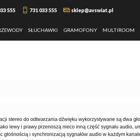
033 555
731 033 555
sklep@avswiat.pl
RZEWODY
SŁUCHAWKI
GRAMOFONY
MULTIROOM
acji stereo do odtwarzania dźwięku wykorzystywane są dwa gło
jako lewy i prawy przenoszą nieco inną część sygnału audio, u
c głośnością i synchronizacją sygnałów audio w każdym kanale