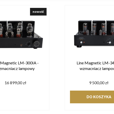
nowość
 Magnetic LM-300IA -
Line Magnetic LM-34
zmacniacz lampowy
wzmacniacz lampo
16 899,00 zł
9 500,00 zł
DO KOSZYKA