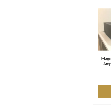
Magn
Ampl