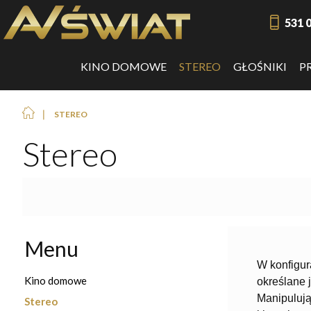
531 
KINO DOMOWE
STEREO
GŁOŚNIKI
P
❘
STEREO
Stereo
Menu
W konfigur
Kino domowe
określane 
Manipulują
Stereo