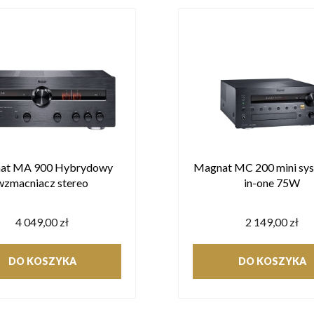
at MA 900 Hybrydowy
Magnat MC 200 mini syst
wzmacniacz stereo
in-one 75W
4 049,00 zł
2 149,00 zł
DO KOSZYKA
DO KOSZYKA