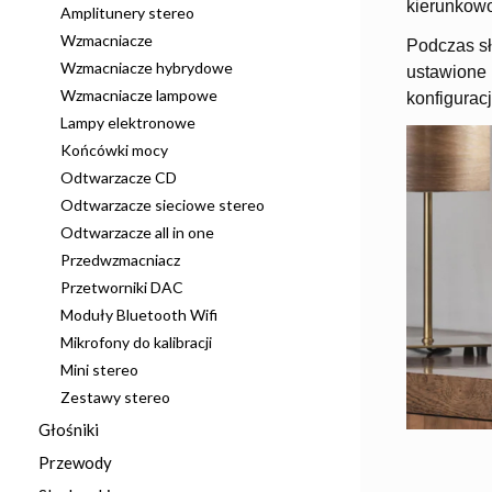
kierunkowo
Amplitunery stereo
Wzmacniacze
Podczas sł
Wzmacniacze hybrydowe
ustawione 
Wzmacniacze lampowe
konfigurac
Lampy elektronowe
Końcówki mocy
Odtwarzacze CD
Odtwarzacze sieciowe stereo
Odtwarzacze all in one
Przedwzmacniacz
Przetworniki DAC
Moduły Bluetooth Wifi
Mikrofony do kalibracji
Mini stereo
Zestawy stereo
Głośniki
Przewody