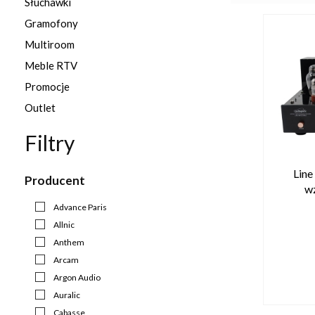
Słuchawki
Gramofony
Multiroom
Meble RTV
Promocje
Outlet
Filtry
Line
Producent
w
Advance Paris
Allnic
Anthem
Arcam
Argon Audio
Auralic
Cabasse