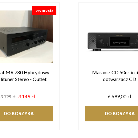
promocja
at MR 780 Hybrydowy
Marantz CD 50n siec
ituner Stereo - Outlet
odtwarzacz CD
3 149 zł
6 699,00 zł
3 799 zł
DO KOSZYKA
DO KOSZYKA