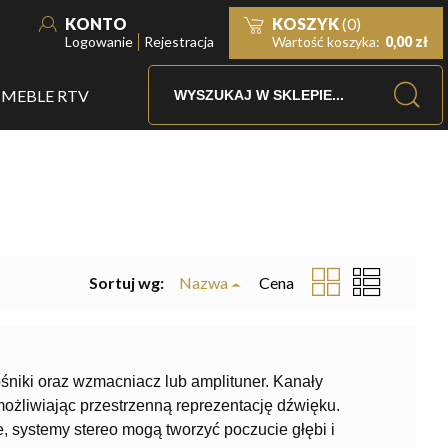
KONTO
KOSZYK
(0)
Logowanie
Rejestracja
Wartość koszyka:
0,00 zł
MEBLE RTV
Sortuj wg:
Nazwa
Cena
śniki oraz wzmacniacz lub amplituner. Kanały
możliwiając przestrzenną reprezentację dźwięku.
, systemy stereo mogą tworzyć poczucie głębi i