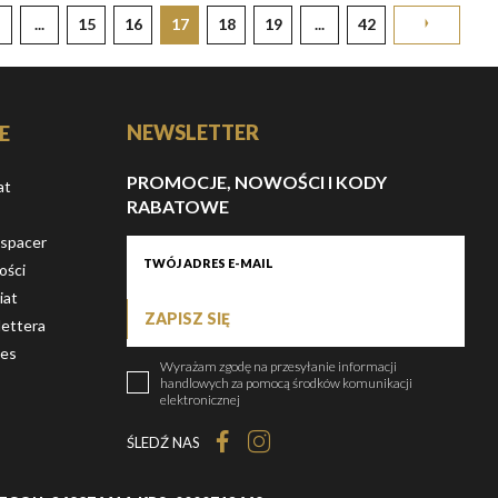
...
15
16
17
18
19
...
42
NEWSLETTER
E
PROMOCJE, NOWOŚCI I KODY
at
RABATOWE
 spacer
ości
iat
ZAPISZ SIĘ
ettera
ies
Wyrażam zgodę na przesyłanie informacji
handlowych za pomocą środków komunikacji
elektronicznej
ŚLEDŹ NAS