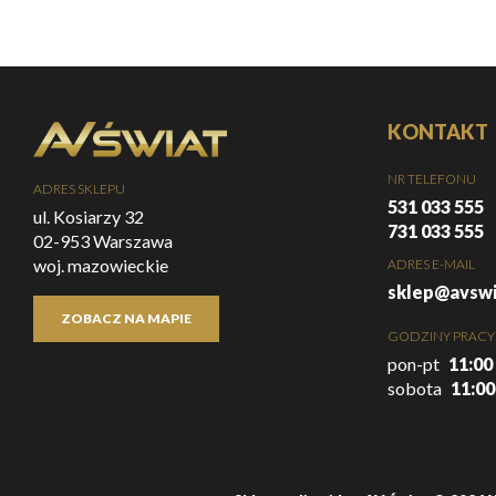
KONTAKT
NR TELEFONU
ADRES SKLEPU
531 033 555
ul. Kosiarzy 32
731 033 555
02-953 Warszawa
woj. mazowieckie
ADRES E-MAIL
sklep@avswi
ZOBACZ NA MAPIE
GODZINY PRACY
pon-pt
11:00 
sobota
11:00