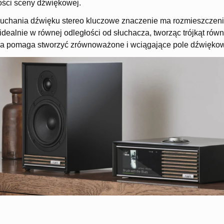
ści sceny dźwiękowej.
uchania dźwięku stereo kluczowe znaczenie ma rozmieszczenie
idealnie w równej odległości od słuchacza, tworząc trójkąt ró
ja pomaga stworzyć zrównoważone i wciągające pole dźwięko