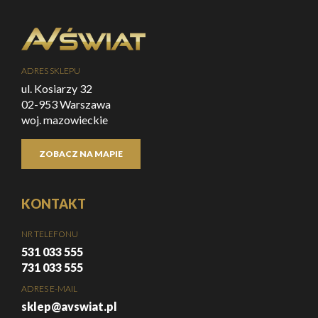
ADRES SKLEPU
ul. Kosiarzy 32
02-953 Warszawa
woj. mazowieckie
ZOBACZ NA MAPIE
KONTAKT
NR TELEFONU
531 033 555
731 033 555
ADRES E-MAIL
sklep@avswiat.pl