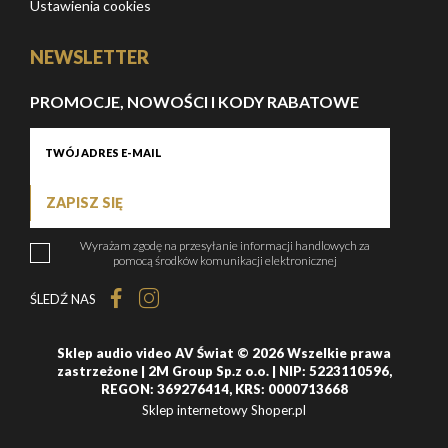
Ustawienia cookies
NEWSLETTER
PROMOCJE, NOWOŚCI I KODY RABATOWE
ZAPISZ SIĘ
Wyrażam zgodę na przesyłanie informacji handlowych za
pomocą środków komunikacji elektronicznej
ŚLEDŹ NAS
Sklep audio video AV Świat © 2026 Wszelkie prawa
zastrzeżone | 2M Group Sp.z o.o. | NIP: 5223110596,
REGON: 369276414, KRS: 0000713668
Sklep internetowy Shoper.pl