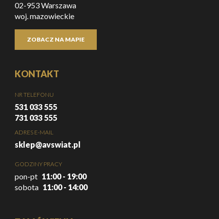
02-953 Warszawa
woj. mazowieckie
ZOBACZ NA MAPIE
KONTAKT
NR TELEFONU
531 033 555
731 033 555
ADRES E-MAIL
sklep@avswiat.pl
GODZINY PRACY
pon-pt
11:00 - 19:00
sobota
11:00 - 14:00