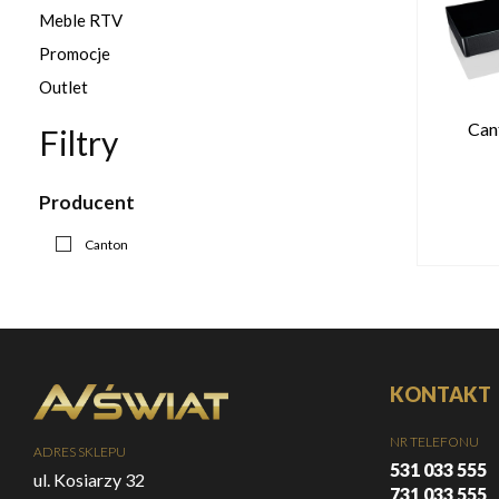
Meble RTV
Promocje
Outlet
Can
Filtry
Producent
Canton
KONTAKT
NR TELEFONU
ADRES SKLEPU
531 033 555
ul. Kosiarzy 32
731 033 555