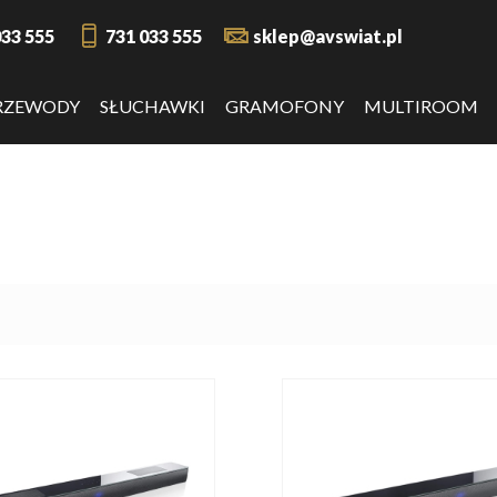
033 555
731 033 555
sklep@avswiat.pl
RZEWODY
SŁUCHAWKI
GRAMOFONY
MULTIROOM