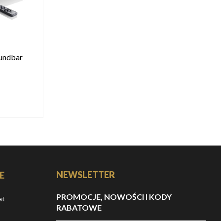
oundbar
NEWSLETTER
E
PROMOCJE, NOWOŚCI I KODY
at
RABATOWE