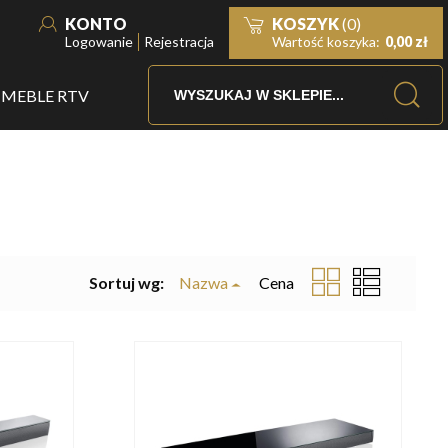
KONTO
KOSZYK
(0)
Logowanie
Rejestracja
Wartość koszyka:
0,00 zł
MEBLE RTV
Sortuj wg:
Nazwa
Cena