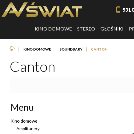
531 
KINO DOMOWE
STEREO
GŁOŚNIKI
P
❘
❘
❘
KINO DOMOWE
SOUNDBARY
CANTON
Canton
Menu
Kino domowe
Amplitunery