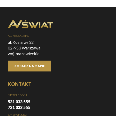
ADRES SKLEPU
ul. Kosiarzy 32
02-953 Warszawa
woj. mazowieckie
ZOBACZ NA MAPIE
KONTAKT
NR TELEFONU
531 033 555
731 033 555
ADRES E-MAIL